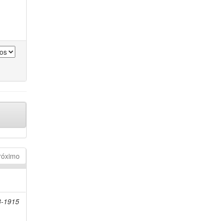
róximo
8-1915