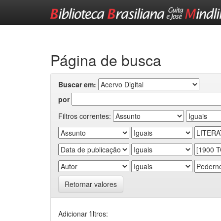
Skip
navigation
Página de busca
Buscar em:
por
Filtros correntes:
Retornar valores
Adicionar filtros: