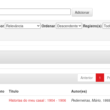
por
Ordenar
Registro(s)
Anterior
1
P
nto
Título
Autor(es)
Historias do meu casal : 1904 - 1906
Pederneiras, Mário, 186