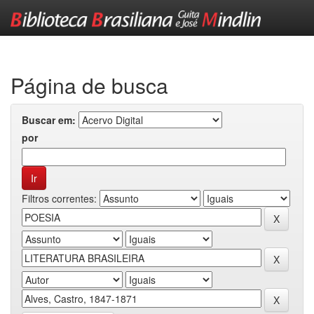
Skip
navigation
Página de busca
Buscar em:
por
Filtros correntes: