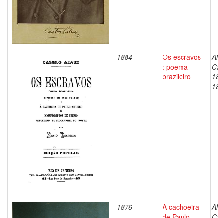
1884
Os escravos
Al
: poema
C
brazileiro
1
1
1876
A cachoeira
Al
de Paulo-
C