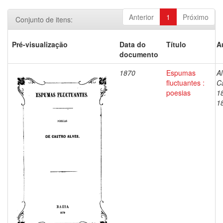
Anterior
1
Próximo
Conjunto de itens:
Pré-visualização
Data do
Título
A
documento
1870
Espumas
Al
fluctuantes :
C
poesias
1
1