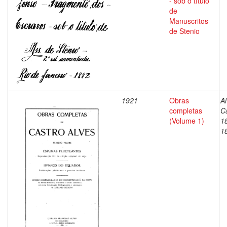
- sob o título
de
Manuscritos
de Stenio
1921
Obras
Al
completas
C
(Volume 1)
1
1