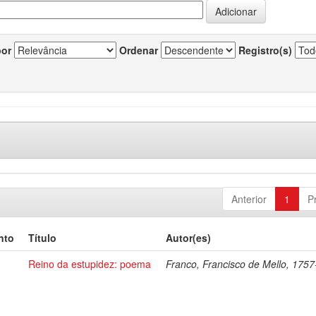
por
Ordenar
Registro(s)
Anterior
1
P
nto
Título
Autor(es)
Reino da estupidez: poema
Franco, Francisco de Mello, 175