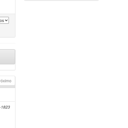
róximo
7-1823