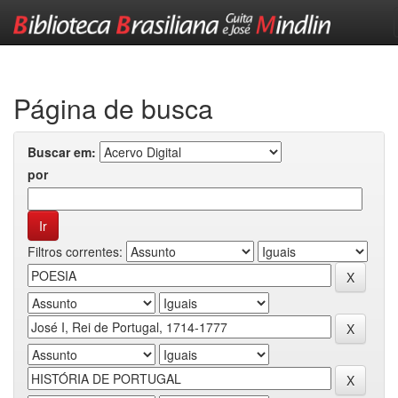
Skip
navigation
Página de busca
Buscar em:
por
Filtros correntes: