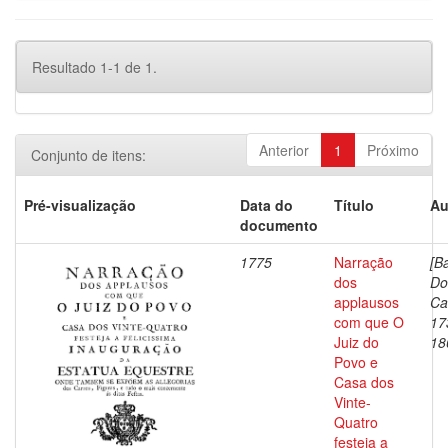
Resultado 1-1 de 1.
Anterior
1
Próximo
Conjunto de itens:
Pré-visualização
Data do
Título
Au
documento
1775
Narração
[B
dos
Do
applausos
Ca
com que O
17
Juiz do
18
Povo e
Casa dos
Vinte-
Quatro
festeja a