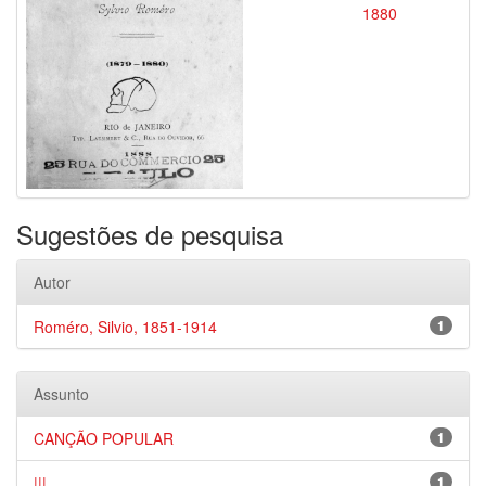
1880
Sugestões de pesquisa
Autor
Roméro, Silvio, 1851-1914
1
Assunto
CANÇÃO POPULAR
1
|||
1