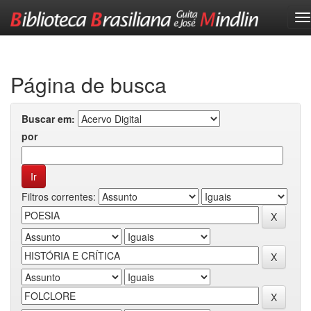
Skip
navigation
Página de busca
Buscar em:
por
Filtros correntes: