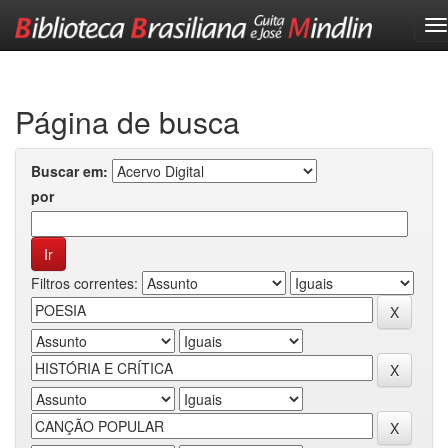
Skip
navigation
Página de busca
Buscar em:
por
Filtros correntes: