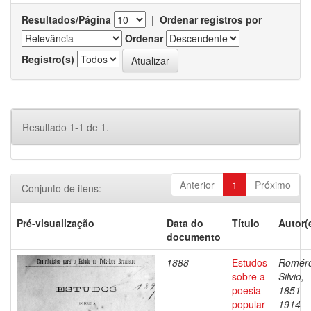
Resultados/Página
|
Ordenar registros por
Ordenar
Registro(s)
Resultado 1-1 de 1.
Anterior
1
Próximo
Conjunto de itens:
Pré-visualização
Data do
Título
Autor(
documento
1888
Estudos
Romér
sobre a
Silvio,
poesia
1851-
popular
1914