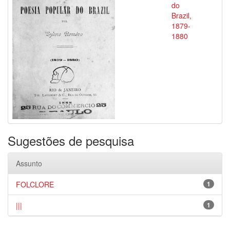
do
Brazil,
1879-
1880
Sugestões de pesquisa
Assunto
FOLCLORE
1
|||
1