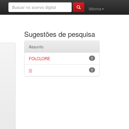
Idioma
Sugestões de pesquisa
Assunto
FOLCLORE
1
|||
1