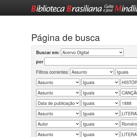
Skip
navigation
Página de busca
Buscar em:
por
Filtros correntes: