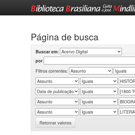
Skip
navigation
Página de busca
Buscar em:
por
Filtros correntes:
Retornar valores