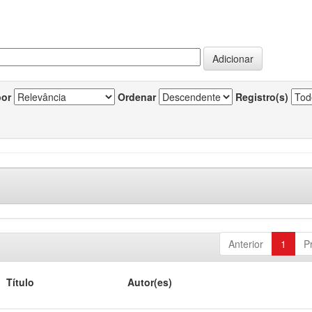
por
Ordenar
Registro(s)
Anterior
1
P
Título
Autor(es)