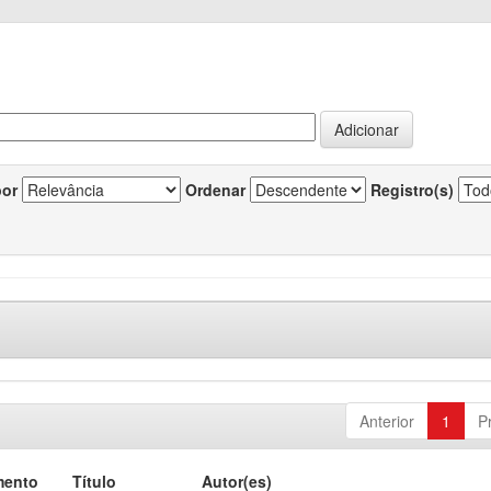
por
Ordenar
Registro(s)
Anterior
1
P
mento
Título
Autor(es)