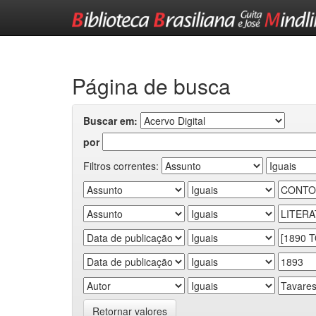
Skip
navigation
Página de busca
Buscar em:
por
Filtros correntes:
Retornar valores