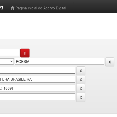
-->
Página inicial do Acervo Digital