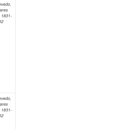
evedo,
vares
, 1831-
52
evedo,
vares
, 1831-
52