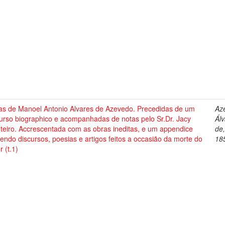
as de Manoel Antonio Alvares de Azevedo. Precedidas de um
Az
urso biographico e acompanhadas de notas pelo Sr.Dr. Jacy
Ál
teiro. Accrescentada com as obras ineditas, e um appendice
de
endo discursos, poesias e artigos feitos a occasião da morte do
18
r (t.1)