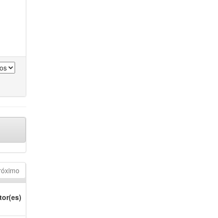
róximo
tor(es)