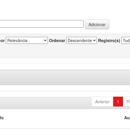
por
Ordenar
Registro(s)
Anterior
1
P
lo
Au