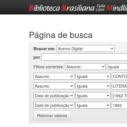
Skip
navigation
Página de busca
Buscar em:
por
Filtros correntes:
Retornar valores