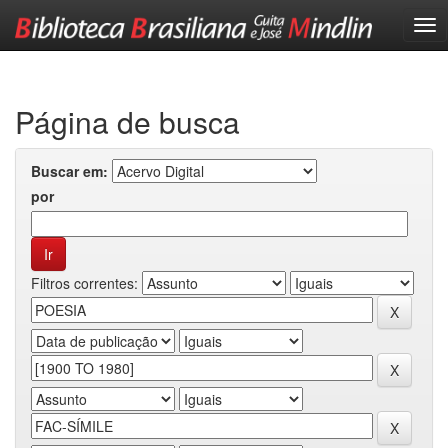
Skip
navigation
Página de busca
Buscar em:
por
Filtros correntes: