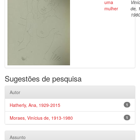
uma
Viní
mulher
de, 
198
Sugestões de pesquisa
Autor
Hatherly, Ana, 1929-2015
1
Moraes, Vinícius de, 1913-1980
1
Assunto