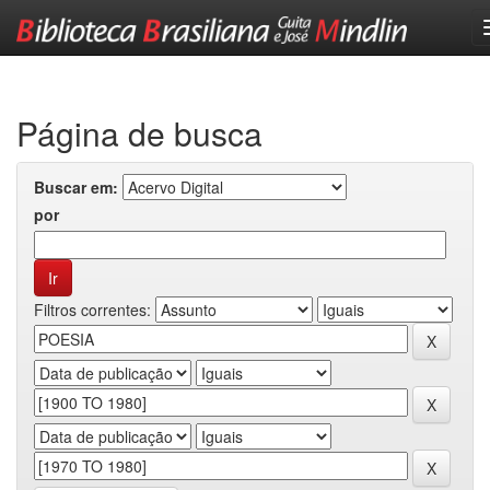
Skip
navigation
Página de busca
Buscar em:
por
Filtros correntes: