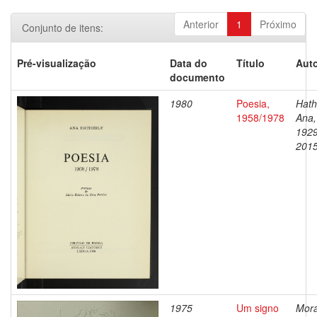
Anterior
1
Próximo
Conjunto de itens:
Pré-visualização
Data do
Título
Auto
documento
1980
Poesia,
Hath
1958/1978
Ana,
1929
201
1975
Um signo
Mora