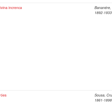
ivina increnca
Bananére, 
1892-1933
róes
Sousa, Cru
1861-1898