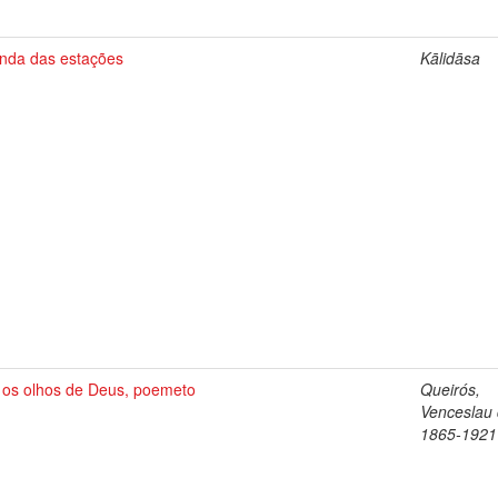
onda das estações
Kālidāsa
 os olhos de Deus, poemeto
Queirós,
Venceslau 
1865-1921