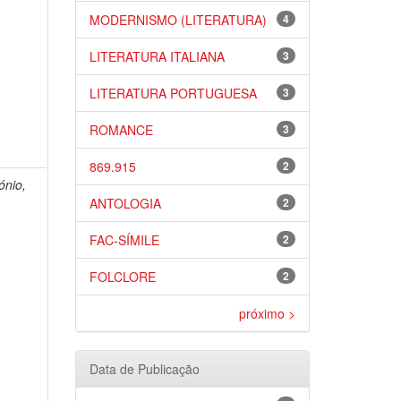
MODERNISMO (LITERATURA)
4
LITERATURA ITALIANA
3
LITERATURA PORTUGUESA
3
ROMANCE
3
869.915
2
ónio,
ANTOLOGIA
2
FAC-SÍMILE
2
FOLCLORE
2
próximo >
Data de Publicação