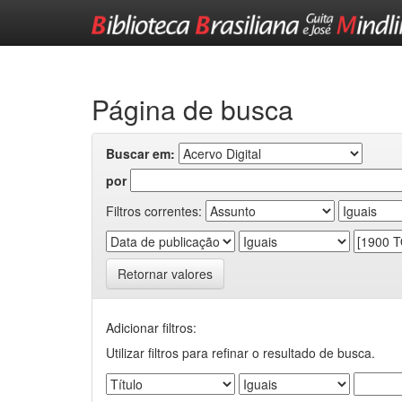
Skip
navigation
Página de busca
Buscar em:
por
Filtros correntes:
Retornar valores
Adicionar filtros:
Utilizar filtros para refinar o resultado de busca.