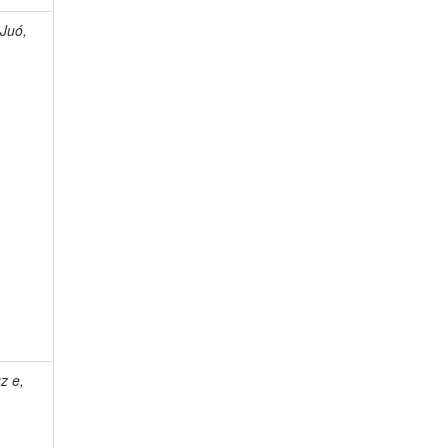
Juó,
z e,