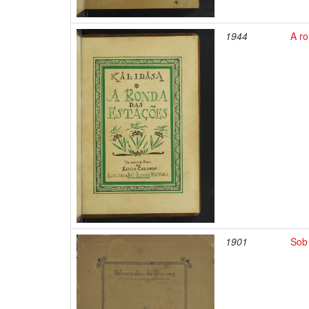
1944
A r
1901
Sob