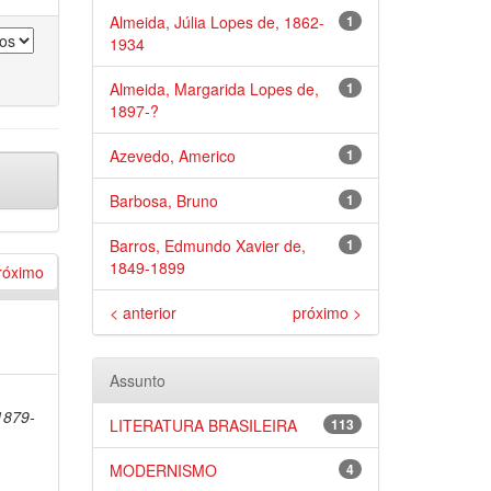
Almeida, Júlia Lopes de, 1862-
1
1934
Almeida, Margarida Lopes de,
1
1897-?
Azevedo, Americo
1
Barbosa, Bruno
1
Barros, Edmundo Xavier de,
1
1849-1899
róximo
< anterior
próximo >
Assunto
1879-
LITERATURA BRASILEIRA
113
MODERNISMO
4