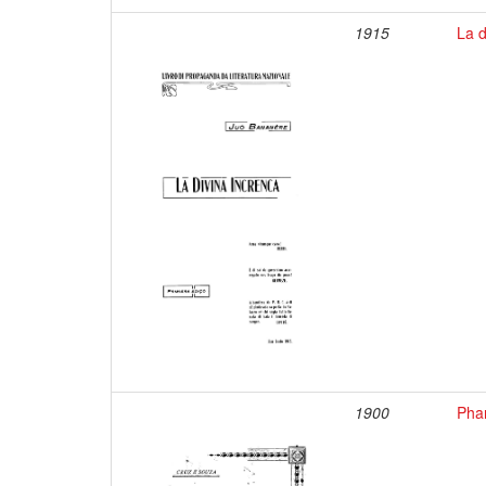
1915
La d
1900
Pha