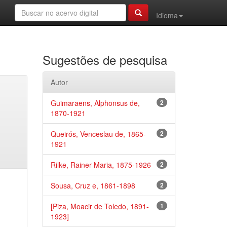
Idioma
Sugestões de pesquisa
Autor
Guimaraens, Alphonsus de,
2
1870-1921
Queirós, Venceslau de, 1865-
2
1921
Rilke, Rainer Maria, 1875-1926
2
Sousa, Cruz e, 1861-1898
2
[Piza, Moacir de Toledo, 1891-
1
1923]