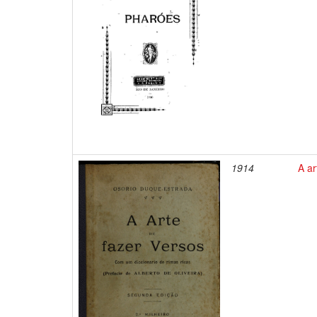
1914
A ar