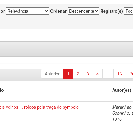
por
Ordenar
Registro(s)
Anterior
1
2
3
4
...
16
P
lo
Autor(es)
is velhos ... roídos pela traça do symbolo
Maranhão
Sobrinho, 
1916