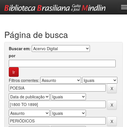
Skip
navigation
Página de busca
Buscar em:
por
Filtros correntes: