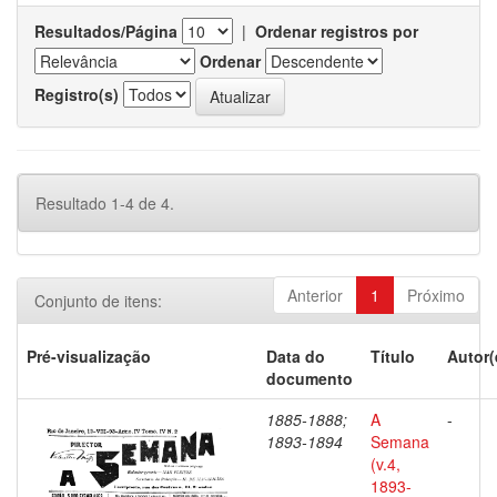
Resultados/Página
|
Ordenar registros por
Ordenar
Registro(s)
Resultado 1-4 de 4.
Anterior
1
Próximo
Conjunto de itens:
Pré-visualização
Data do
Título
Autor(
documento
1885-1888;
A
-
1893-1894
Semana
(v.4,
1893-