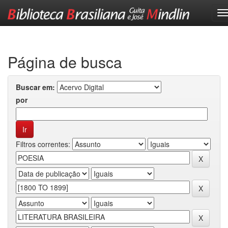
Skip
navigation
Página de busca
Buscar em:
por
Filtros correntes: