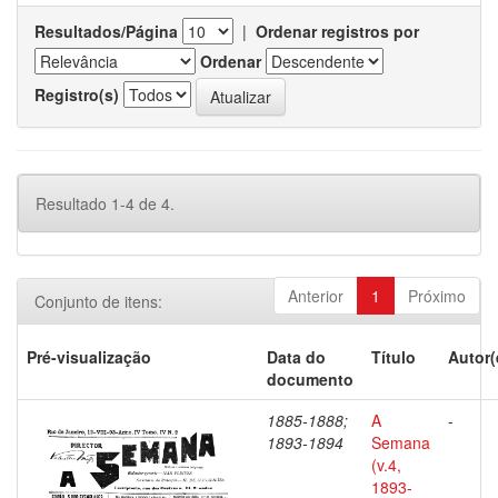
Resultados/Página
|
Ordenar registros por
Ordenar
Registro(s)
Resultado 1-4 de 4.
Anterior
1
Próximo
Conjunto de itens:
Pré-visualização
Data do
Título
Autor(
documento
1885-1888;
A
-
1893-1894
Semana
(v.4,
1893-