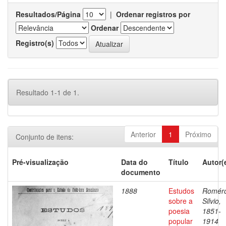
Resultados/Página
|
Ordenar registros por
Ordenar
Registro(s)
Resultado 1-1 de 1.
Anterior
1
Próximo
Conjunto de itens:
Pré-visualização
Data do
Título
Autor(
documento
1888
Estudos
Romér
sobre a
Silvio,
poesia
1851-
popular
1914