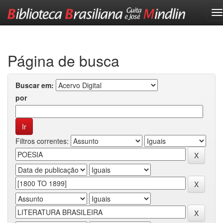
Skip
navigation
Página de busca
Buscar em:
por
Filtros correntes: