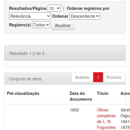
Resultados/Página
|
Ordenar registros por
Ordenar
Registro(s)
Resultado 1-2 de 2.
Anterior
1
Próximo
Conjunto de itens:
Pré-visualização
Data do
Título
Auto
documento
1892
Obras
Varel
completas
Fagu
de L. N.
1841
Fagundes
1875