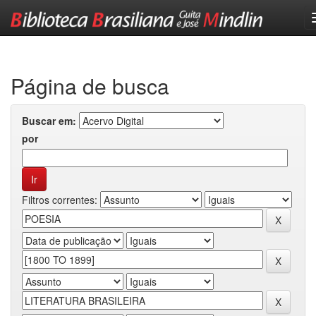
Skip
navigation
Página de busca
Buscar em:
por
Filtros correntes: