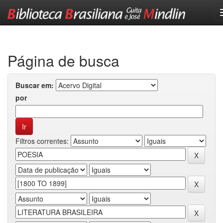
Skip
navigation
Página de busca
Buscar em:
por
Filtros correntes: