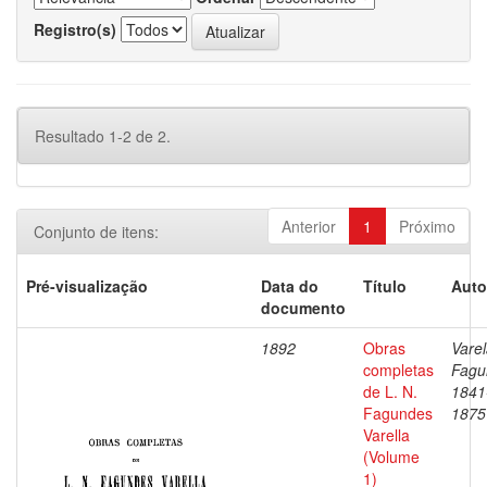
Registro(s)
Resultado 1-2 de 2.
Anterior
1
Próximo
Conjunto de itens:
Pré-visualização
Data do
Título
Auto
documento
1892
Obras
Varel
completas
Fagu
de L. N.
1841
Fagundes
1875
Varella
(Volume
1)