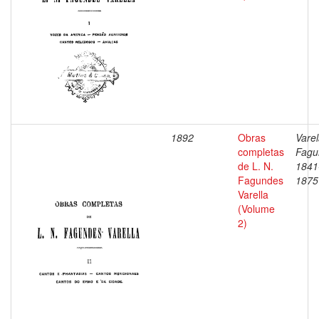
1892
Obras
Varel
completas
Fagu
de L. N.
1841
Fagundes
1875
Varella
(Volume
2)