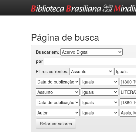
Skip
navigation
Página de busca
Buscar em:
por
Filtros correntes:
Retornar valores