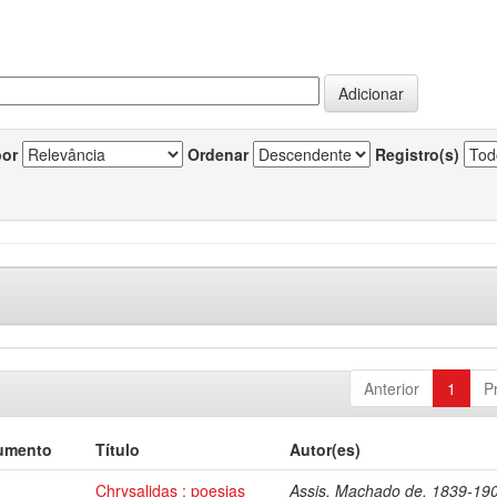
por
Ordenar
Registro(s)
Anterior
1
P
umento
Título
Autor(es)
Chrysalidas : poesias
Assis, Machado de, 1839-19