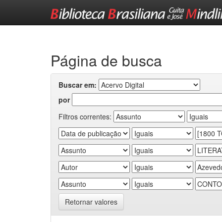
Skip
navigation
Página de busca
Buscar em:
por
Filtros correntes:
Retornar valores