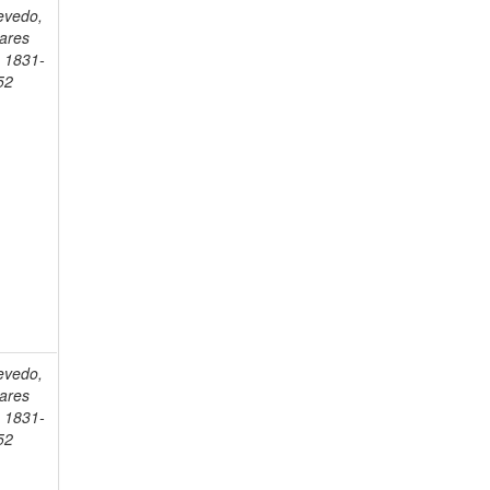
evedo,
vares
, 1831-
52
evedo,
vares
, 1831-
52