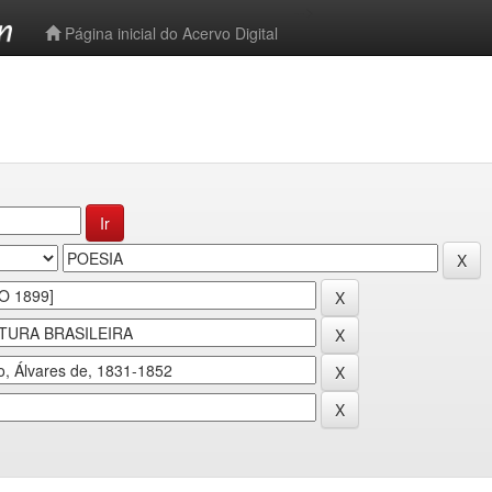
-->
Página inicial do Acervo Digital