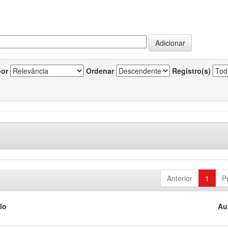
por
Ordenar
Registro(s)
Anterior
1
P
lo
Au