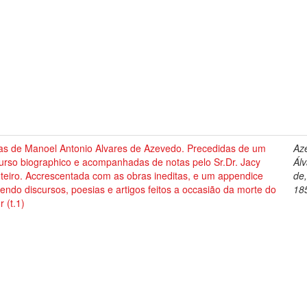
as de Manoel Antonio Alvares de Azevedo. Precedidas de um
Az
urso biographico e acompanhadas de notas pelo Sr.Dr. Jacy
Ál
teiro. Accrescentada com as obras ineditas, e um appendice
de
endo discursos, poesias e artigos feitos a occasião da morte do
18
r (t.1)