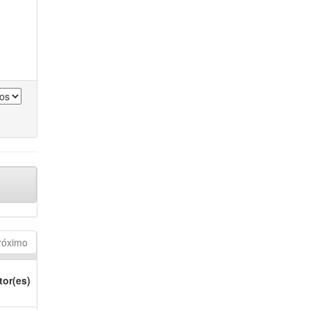
róximo
tor(es)