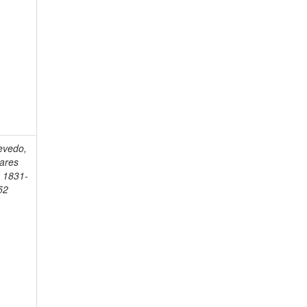
evedo,
vares
, 1831-
52