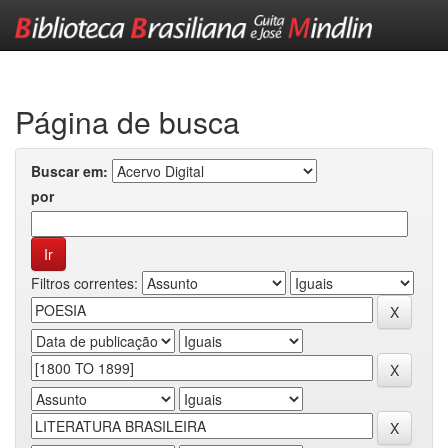
Skip
navigation
Página de busca
Buscar em:
por
Filtros correntes: