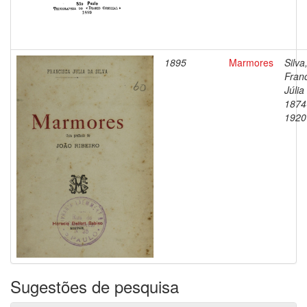
1895
Marmores
Silva
Fran
Júlia
1874
1920
Sugestões de pesquisa