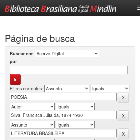
Skip
navigation
Página de busca
Buscar em:
por
Filtros correntes: