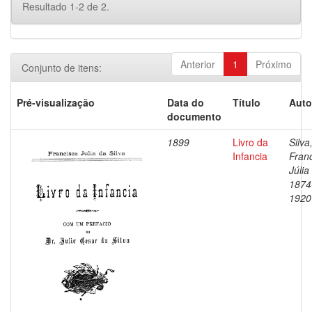
Resultado 1-2 de 2.
Anterior
1
Próximo
Conjunto de itens:
Pré-visualização
Data do
Título
Auto
documento
1899
Livro da
Silva
Infancia
Fran
Júlia
1874
1920