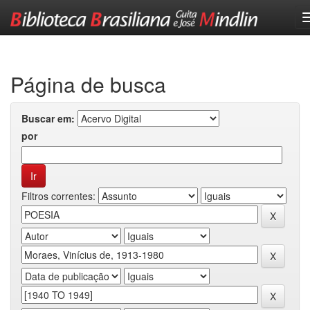
Skip
navigation
Página de busca
Buscar em:
por
Filtros correntes: