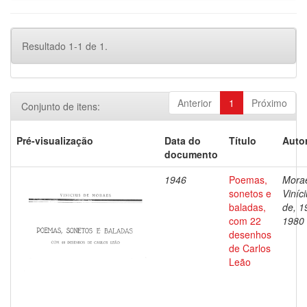
Resultado 1-1 de 1.
Anterior
1
Próximo
Conjunto de itens:
Pré-visualização
Data do
Título
Autor
documento
1946
Poemas,
Mora
sonetos e
Viníc
baladas,
de, 1
com 22
1980
desenhos
de Carlos
Leão