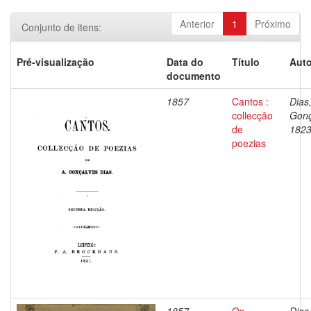
Anterior
1
Próximo
Conjunto de itens:
Pré-visualização
Data do
Título
Auto
documento
1857
Cantos :
Dias
collecção
Gonç
de
1823
poezias