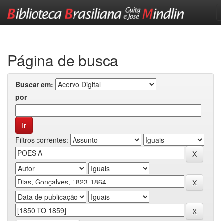
Skip
navigation
Página de busca
Buscar em:
por
Filtros correntes: