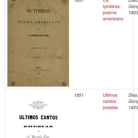
1857
Os
Dias
tymbiras :
Gonç
poema
1823
americano
1851
Ultimos
Dias
cantos :
Gonç
poesias
1823