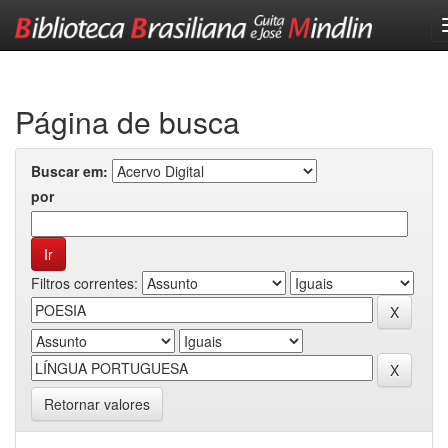
Skip
navigation
Página de busca
Buscar em:
por
Filtros correntes:
Retornar valores