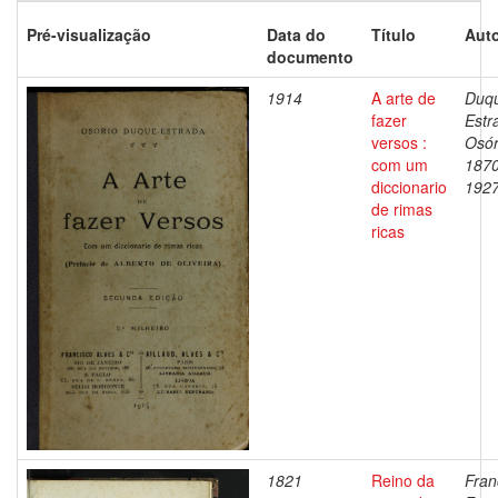
Pré-visualização
Data do
Título
Auto
documento
1914
A arte de
Duq
fazer
Estr
versos :
Osór
com um
1870
diccionario
192
de rimas
ricas
1821
Reino da
Fran