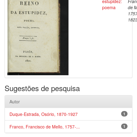
estupidez:
Fran
poema
de M
1757
182
Sugestões de pesquisa
Autor
Duque-Estrada, Osório, 1870-1927
1
Franco, Francisco de Mello, 1757-...
1