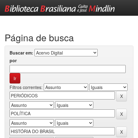
Skip
navigation
Página de busca
Buscar em:
por
Filtros correntes: