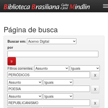
Skip
navigation
Página de busca
Buscar em:
por
Filtros correntes: