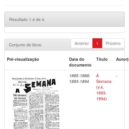
Resultado 1-4 de 4.
Anterior
1
Próximo
Conjunto de itens:
Pré-visualização
Data do
Título
Autor(
documento
1885-1888;
A
-
1893-1894
Semana
(v.4,
1893-
1894)