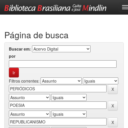
Skip
navigation
Página de busca
Buscar em:
por
Filtros correntes: