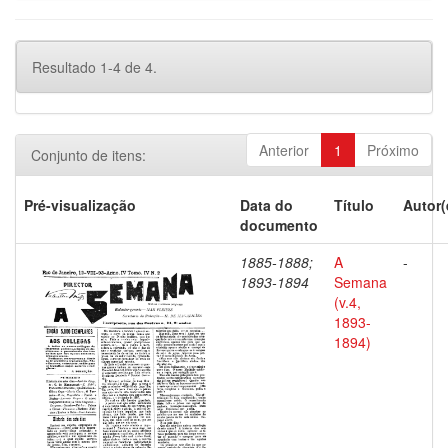
Resultado 1-4 de 4.
Anterior
1
Próximo
Conjunto de itens:
Pré-visualização
Data do
Título
Autor(
documento
1885-1888;
A
-
1893-1894
Semana
(v.4,
1893-
1894)