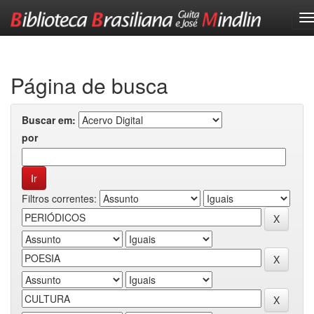
Skip
navigation
Página de busca
Buscar em:
por
Filtros correntes: