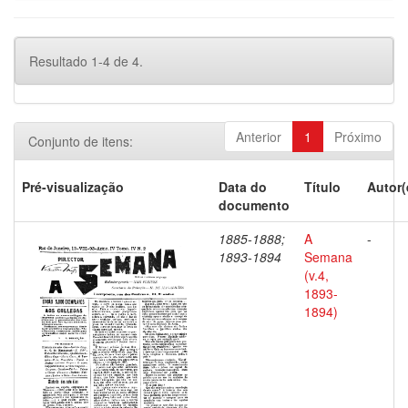
Resultado 1-4 de 4.
Anterior
1
Próximo
Conjunto de itens:
Pré-visualização
Data do
Título
Autor(
documento
1885-1888;
A
-
1893-1894
Semana
(v.4,
1893-
1894)