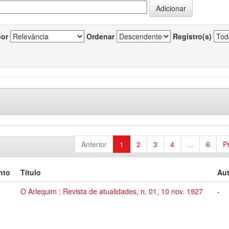
por
Ordenar
Registro(s)
Anterior
1
2
3
4
...
6
P
nto
Título
Aut
O Arlequim : Revista de atualidades, n. 01, 10 nov. 1927
-