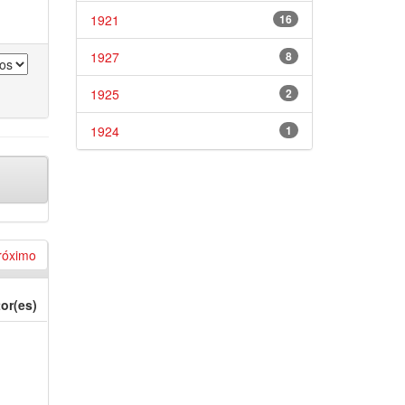
1921
16
1927
8
1925
2
1924
1
róximo
or(es)