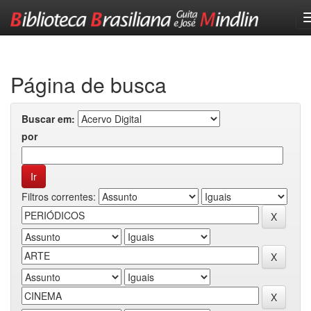
Skip
navigation
Página de busca
Buscar em:
por
Filtros correntes: