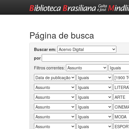
Skip
navigation
Página de busca
Buscar em:
por
Filtros correntes: