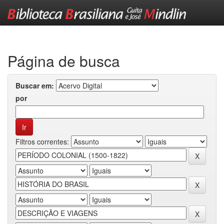
Skip
navigation
Página de busca
Buscar em:
por
Filtros correntes: