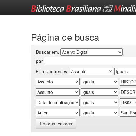
Skip
navigation
Página de busca
Buscar em:
por
Filtros correntes:
Retornar valores