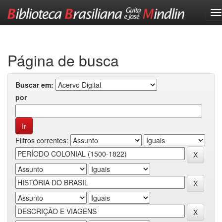
Skip
navigation
Página de busca
Buscar em:
por
Filtros correntes: