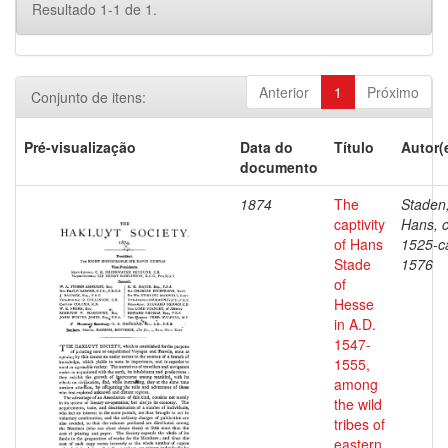
Resultado 1-1 de 1.
Anterior
1
Próximo
Conjunto de itens:
Pré-visualização
Data do
Título
Autor(
documento
1874
The
Staden
captivity
Hans, c
of Hans
1525-c
Stade
1576
of
Hesse
in A.D.
1547-
1555,
among
the wild
tribes of
eastern