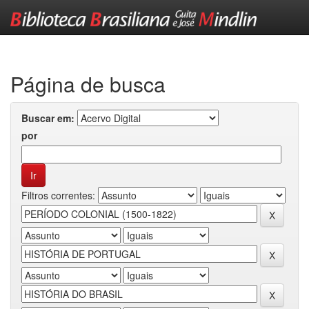
Skip
navigation
Página de busca
Buscar em:
por
Filtros correntes: