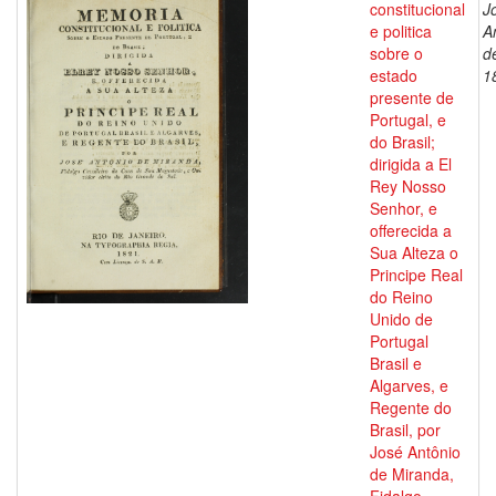
constitucional
J
e politica
A
sobre o
d
estado
1
presente de
Portugal, e
do Brasil;
dirigida a El
Rey Nosso
Senhor, e
offerecida a
Sua Alteza o
Principe Real
do Reino
Unido de
Portugal
Brasil e
Algarves, e
Regente do
Brasil, por
José Antônio
de Miranda,