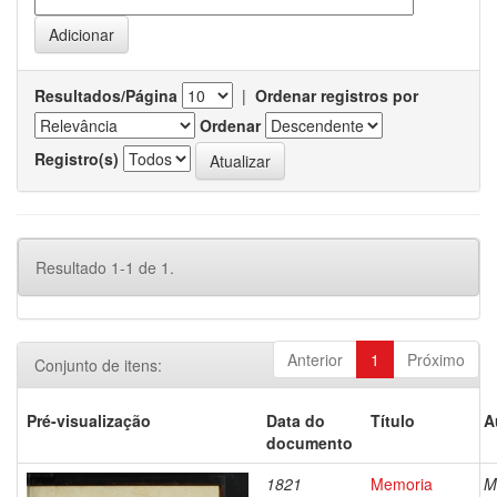
Resultados/Página
|
Ordenar registros por
Ordenar
Registro(s)
Resultado 1-1 de 1.
Anterior
1
Próximo
Conjunto de itens:
Pré-visualização
Data do
Título
A
documento
1821
Memoria
M