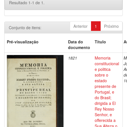
Resultado 1-1 de 1.
Anterior
1
Próximo
Conjunto de itens:
Pré-visualização
Data do
Título
A
documento
1821
Memoria
M
constitucional
J
e politica
A
sobre o
d
estado
1
presente de
Portugal, e
do Brasil;
dirigida a El
Rey Nosso
Senhor, e
offerecida a
Sua Alteza o