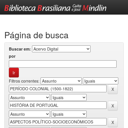
Skip
navigation
Página de busca
Buscar em:
por
Filtros correntes: