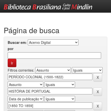
Skip
navigation
Página de busca
Buscar em:
por
Filtros correntes: