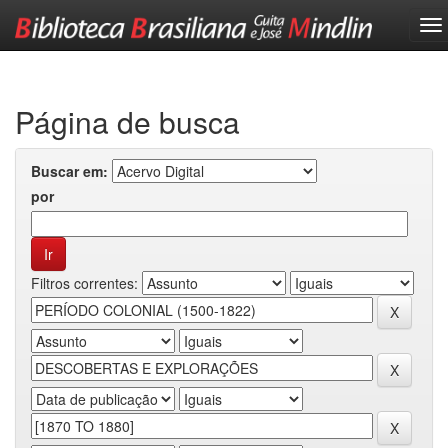
Skip
navigation
Página de busca
Buscar em:
por
Filtros correntes: