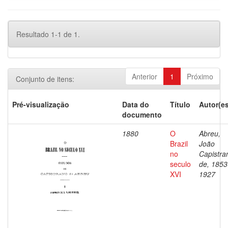
Resultado 1-1 de 1.
Anterior
1
Próximo
Conjunto de itens:
Pré-visualização
Data do
Título
Autor(es
documento
1880
O
Abreu,
Brazil
João
no
Capistra
seculo
de, 1853
XVI
1927