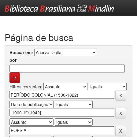
Skip
navigation
Página de busca
Buscar em:
por
Filtros correntes: