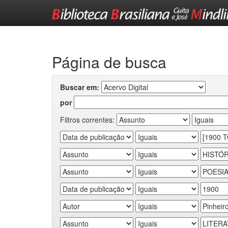
Skip
navigation
Página de busca
Buscar em:
por
Filtros correntes: