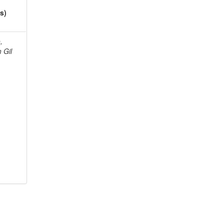
s)
,
 Gil