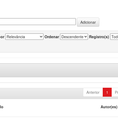
por
Ordenar
Registro(s)
Anterior
1
P
lo
Autor(es)