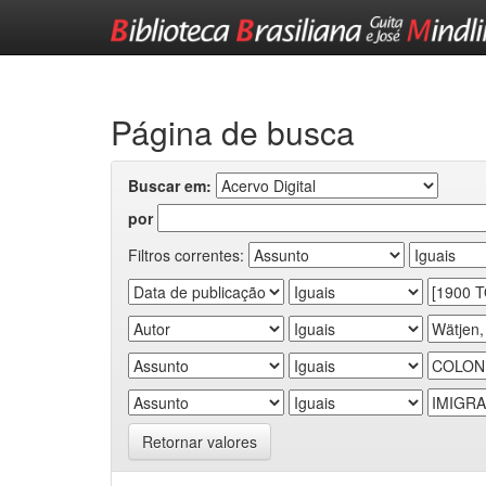
Skip
navigation
Página de busca
Buscar em:
por
Filtros correntes:
Retornar valores