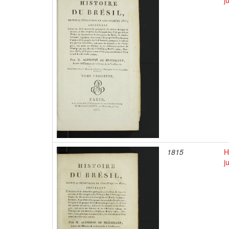
j
1815
H
j