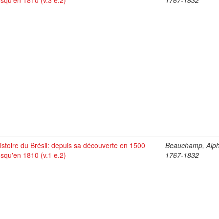
usqu'en 1810 (v.3 e.2)
1767-1832
istoire du Brésil: depuis sa découverte en 1500
Beauchamp, Alph
usqu'en 1810 (v.1 e.2)
1767-1832