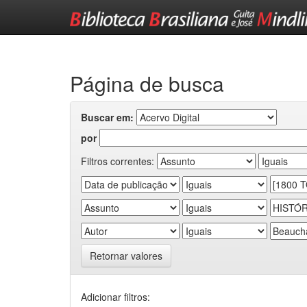
Skip
navigation
Página de busca
Buscar em:
por
Filtros correntes:
Retornar valores
Adicionar filtros: