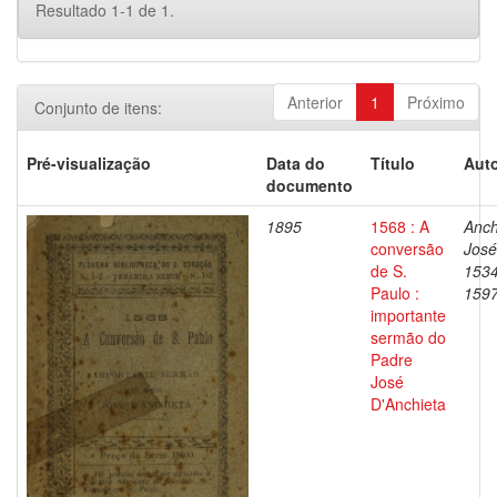
Resultado 1-1 de 1.
Anterior
1
Próximo
Conjunto de itens:
Pré-visualização
Data do
Título
Auto
documento
1895
1568 : A
Anch
conversão
José
de S.
1534
Paulo :
159
importante
sermão do
Padre
José
D'Anchieta