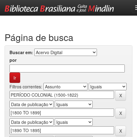
Skip
navigation
Página de busca
Buscar em:
por
Filtros correntes: