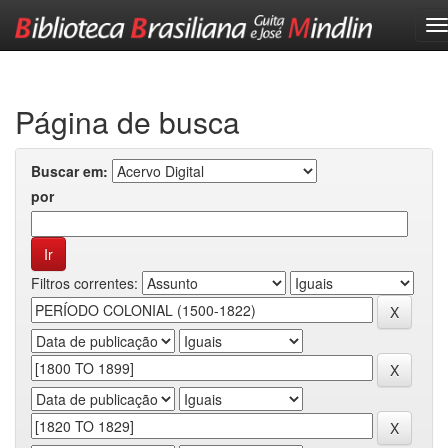
Skip
navigation
Página de busca
Buscar em:
por
Filtros correntes: