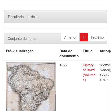
Resultado 1-1 de 1.
Anterior
1
Próximo
Conjunto de itens:
Pré-visualização
Data do
Título
Autor(
documento
1822
History
Southe
of Brazil
Robert
(Volume
1774-
1)
1843