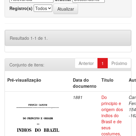
Registro(s)
Resultado 1-1 de 1.
Anterior
1
Próximo
Conjunto de itens:
Pré-visualização
Data do
Título
Aut
documento
1881
Do
Car
principio e
Fer
origem dos
154
indios do
-16
Brasil e de
seus
costumes,