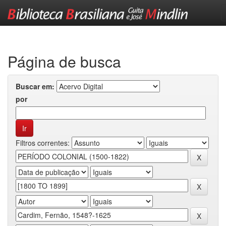
Skip
navigation
Página de busca
Buscar em:
por
Filtros correntes: