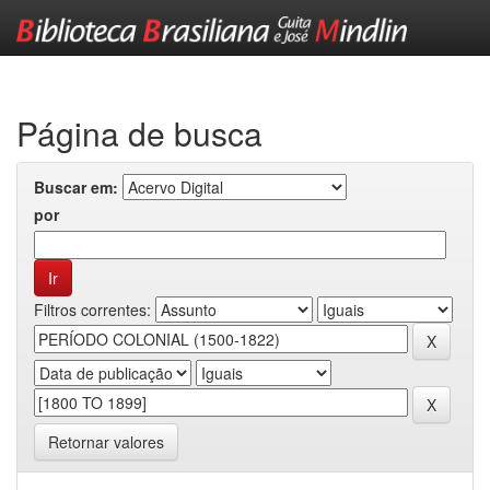
Skip
navigation
Página de busca
Buscar em:
por
Filtros correntes:
Retornar valores