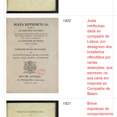
1822
Justa
retribuicao
dada ao
compadre de
Lisboa, em
desagravo dos
brasileiros
offendidos por
varias
asserções, que
escreveo na
sua carta em
resposta ao
Compadre de
Belem
1821
Breve
exposicao do
comportamento