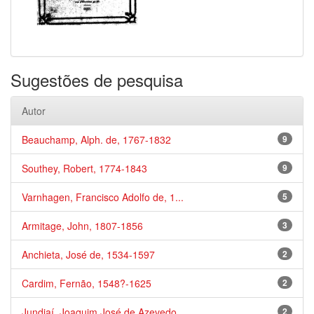
Sugestões de pesquisa
Autor
Beauchamp, Alph. de, 1767-1832
9
Southey, Robert, 1774-1843
9
Varnhagen, Francisco Adolfo de, 1...
5
Armitage, John, 1807-1856
3
Anchieta, José de, 1534-1597
2
Cardim, Fernão, 1548?-1625
2
Jundiaí, Joaquim José de Azevedo,...
2