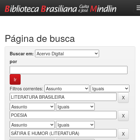
Skip
navigation
Página de busca
Buscar em:
por
Filtros correntes: