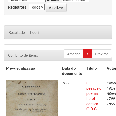
Registro(s)
Resultado 1-1 de 1.
Anterior
1
Próximo
Conjunto de itens:
Pré-visualização
Data do
Título
Autor
documento
1838
O
Patron
pezadelo,
Filipe
poema
Alber
heroi-
1799
comico
1866
O.D.C.