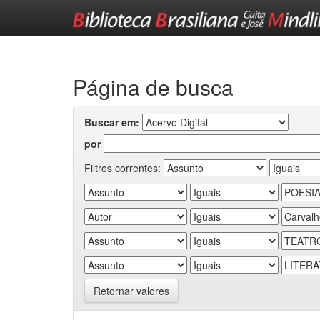
Skip
navigation
Página de busca
Buscar em:
por
Filtros correntes:
Retornar valores