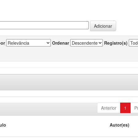
por
Ordenar
Registro(s)
Anterior
1
P
tulo
Autor(es)