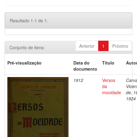
Resultado 1-1 de 1.
Anterior
1
Próximo
Conjunto de itens:
Pré-visualização
Data do
Título
Autor
documento
1912
Versos
Carva
da
Vicen
mocidade
de, 1
1924