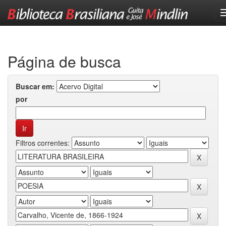
Skip
navigation
Página de busca
Buscar em:
por
Filtros correntes: